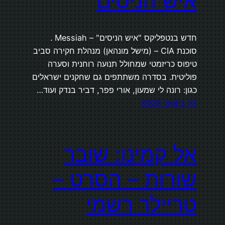
איש הניסים
חדש בנטפליקס "איש הניסים" – Messiah .
סוכנת CIA – (מישל מונהאן) מנהלת חקירה סביב
טיפוס כריזמטי שמחולל תנועה רוחנית וסערה
פוליטית. בסדרה משתתפים גם שחקנים ישראלים
כגון: רונה לי שמעון, אורי פפר, דביר בנדק ועוד…
13 בינואר 2020
אל קמינו: שובר
שורות – הסרט –
טריילר רשמי