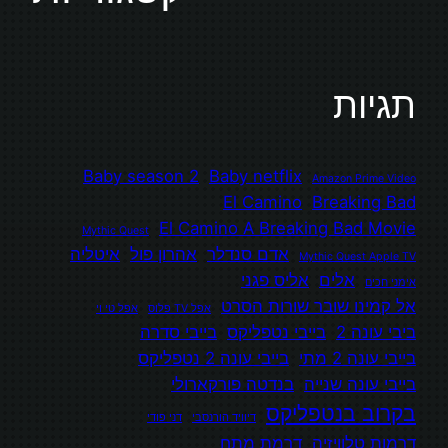
תגיות
Baby season 2
Baby netflix
Amazon Prime Video
El Camino
Breaking Bad
El Camino A Breaking Bad Movie
Mythic Quest
אדם סנדלר
אהרון פול
איטליה
Mythic Quest Apple TV
אלים
אליס פגני
אימני חכים
אל קמינו שובר שורות הסרט
אפל TV פלוס
אפל טי וי
ביבי עונה 2
בייבי נטפליקס
בייבי סדרה
בייבי עונה 2 מתי
בייבי עונה 2 נטפליקס
בייבי עונה שנייה
בנדטה פורקארולי
בקרוב בנטפליקס
דיוויד הורנסבי
דני פודי
דרמות טלוויזיה
דרמת מתח