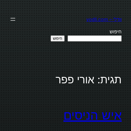
לדלג
לתוכן
וודלי – vodli.com
חיפוש
חיפוש
תגית:
אורי פפר
איש הניסים