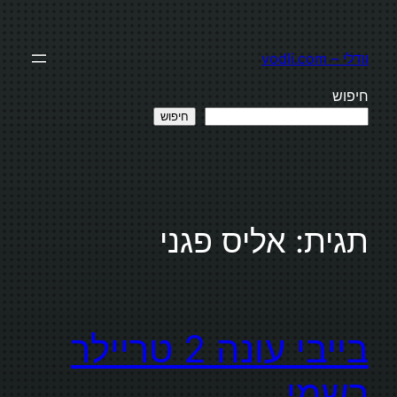
לדלג
לתוכן
וודלי – vodli.com
חיפוש
חיפוש
תגית:
אליס פגני
בייבי עונה 2 טריילר
רשמי