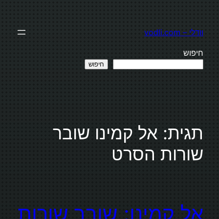
לדלג
לתוכן
וודלי – vodli.com
חיפוש
חיפוש
תגית:
אל קמינו שובר
שורות הסרט
אל קמינו: שובר שורות