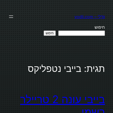
לדלג
לתוכן
וודלי – vodli.com
חיפוש
חיפוש
תגית:
בייבי נטפליקס
בייבי עונה 2 טריילר
רשמי