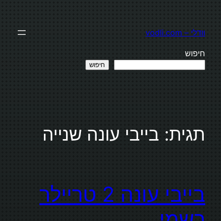
לדלג
לתוכן
וודלי – vodli.com
חיפוש
חיפוש
תגית:
בייבי עונה שנייה
בייבי עונה 2 טריילר
רשמי