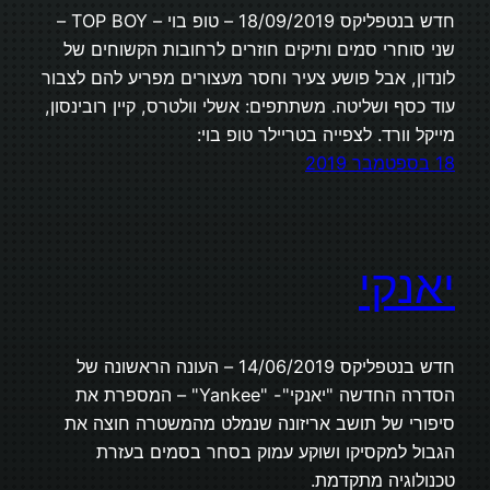
חדש בנטפליקס 18/09/2019 – טופ בוי – TOP BOY –
שני סוחרי סמים ותיקים חוזרים לרחובות הקשוחים של
לונדון, אבל פושע צעיר וחסר מעצורים מפריע להם לצבור
עוד כסף ושליטה. משתתפים: אשלי וולטרס, קיין רובינסון,
מייקל וורד. לצפייה בטריילר טופ בוי:
18 בספטמבר 2019
יאנקי
חדש בנטפליקס 14/06/2019 – העונה הראשונה של
הסדרה החדשה "יאנקי"- "Yankee" – המספרת את
סיפורי של תושב אריזונה שנמלט מהמשטרה חוצה את
הגבול למקסיקו ושוקע עמוק בסחר בסמים בעזרת
טכנולוגיה מתקדמת.