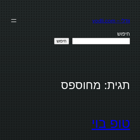
לדלג
לתוכן
וודלי – vodli.com
חיפוש
חיפוש
תגית:
מחוספס
טופ בוי