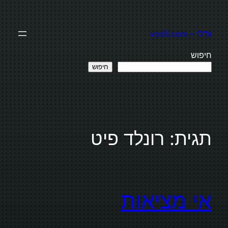
לדלג
לתוכן
וודלי – vodli.com
חיפוש
חיפוש
תגית:
רונלד פיט
אי מציאות